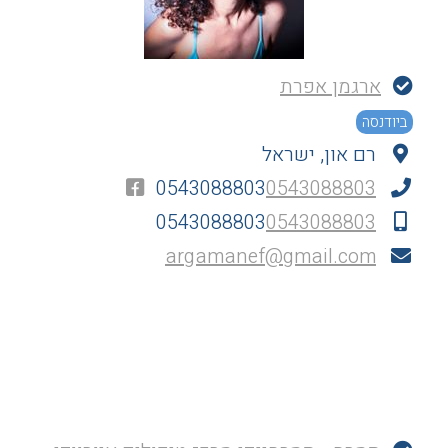
ארגמן אפרת
ביודנסה
רם און, ישראל
0543088803
0543088803
0543088803
0543088803
argamanef@gmail.com