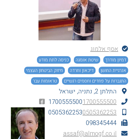
אסף אלמוג
דמיון מודרך
שיטת אומגה
כניסה לתת מודע
אנרגיית החושן
דיכאון וחרדה
חיזוק הביטחון העצמי
התגברות על פחדים וחסמים רגשיים
טראומות עבר
התלתן 2, נתניה, ישראל
זוגיות ומערכות יחסים
נותני שירות למנויי רפואת העידן החדש
1700555500
1700555500
0505362253
0505362253
098345444
assaf@almogf.co.il