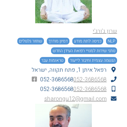
שרון ג'ורג'י
NLP
כניסה לתת מודע
דמיון מודרך
שחזור גלגולים
נותני שירות למנויי רפואת העידן החדש
הגשמה עצמית וחיבור לייעוד
טראומות עבר
רפאל איתן 1, פתח תקווה, ישראל
זוגיות ומערכות יחסים
התגברות על פחדים וחסמים רגשיים
052-3686568
052-3686568
052-3686568
052-3686568
sharongu12@gmail.com