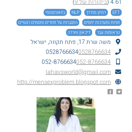
4.61
(
ביקורות של 9
)
EFT
דמיון מודרך
NLP
ביואורגונומי
זוגיות ומערכות יחסים
התגברות על פחדים וחסמים רגשיים
טראומות עבר
דיכאון וחרדה
משה שרת 17, פתח תקווה, ישראל
0528766634
0528766634
052-8766634
052-8766634
lahavsworld@gmail.com
http://mensexproblem.blogspot.com