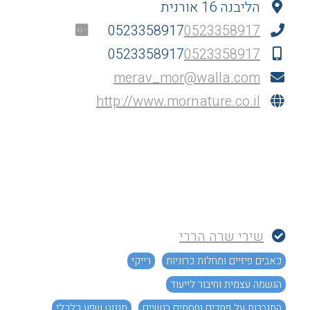
הליבנה 16 אורנית
0523358917
0523358917
0523358917
0523358917
merav_mor@walla.com
http://www.mornature.co.il
שירי שרה הררי
כאבים פיזיים ומחלות כרוניות
רייקי
הגשמה עצמית וחיבור לייעוד
התגברות על פחדים וחסמים רגשיים
מגנוט שפע כלכלי