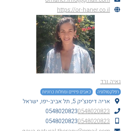
https://or-haner.co.il
גאיה ורד
רפלקסולוגיה
כאבים פיזיים ומחלות כרוניות
אריה דיסנצ'יק 5, תל אביב-יפו, ישראל
0548020823
0548020823
0548020823
0548020823