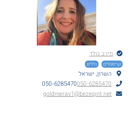
מירב גולד
קריסטלים
הילינג
השרון, ישראל
050-6285470
050-6285470
goldmerav1@bezeqint.net