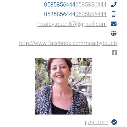
0585856444
0585856444
0585856444
0585856444
healbytouch87@gmail.com
http://www.facebook.com/healbytouch
דפנה איקן