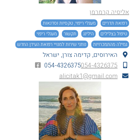
אליסיה קרמרמן
רפואת תדרים
מעגלי ריפוי, טקסיות וסדנאות
טיפול בצלילים
הילינג
תקשור
מעגלי ריפוי
גמילה מהתמכרויות
נותני שירות למנויי רפואת העידן החדש
האירוסים, קדימה צורן, ישראל
הגשמה עצמית וחיבור לייעוד
054-4326375
054-4326375
alicitak1@gmail.com