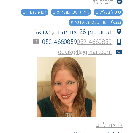
דוביק גל
טיפול בצלילים
זוגיות ומערכות יחסים
רפואת תדרים
מעגלי ריפוי, טקסיות וסדנאות
מנחם בגין 28, אור יהודה, ישראל
052-4660859
052-4660859
dovikg4@gmail.com
לי-אור להב