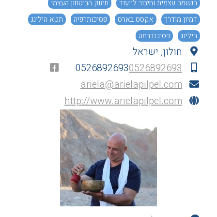
הגשמה עצמית וחיבור לייעוד
חיזוק הביטחון העצמי
דמיון מודרך
אקסס בארס
פסיכותרפיה
תטא הילינג
הילינג
פסיכודרמה
חולון, ישראל
0526892693
0526892693
ariela@arielapilpel.com
http://www.arielapilpel.com