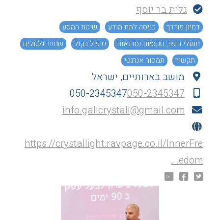
גלית בר יוסף
דמיון מודרך
כניסה לתת מודע
שיטת המסע
מעגלי ריפוי, טקסיות וסדנאות
טיפול בקול
שחזור גלגולים
תקשור
תמסור אנרגטי
מושב בארותיים, ישראל
נותני שירות למנויי רפואת העידן החדש
050-2345347
050-2345347
info.galicrystali@gmail.com
https://crystallight.ravpage.co.il/InnerFre
edom...