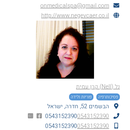
onmedicalspa@gmail.com
http://www.negevcaer.co.il
נל (Nell) קרן עמית
פסיכותרפיה
פוריות ולידה
הבשמים 52, חדרה, ישראל
0543152390
0543152390
0543152390
0543152390