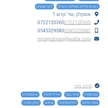
כאבים פיזיים ומחלות כרוניות
לחץ ועצבים
אשקלון ,שד'.קדש 1
0722120365
0722120365
0545329383
0545329383
innagutman@walla.com
מירב מור
נטורופתיה
פרחי באך
אירידיולוגיה
ארומתרפיה
צמחי מרפא
רפלקסולוגיה
שיאצו
דמיון מודרך