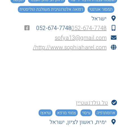
תמסור אנרגטי
רפואה אלטרנטיבית משולבת הוליסטית
ישראל
052-674-7748
052-674-7748
sofya13@gmail.com
http://www.sophiaharel.com/
טל גולדנשטיין
ארומתרפיה
עיסוי
צמחי מרפא
שיאצו
ימית, ראשון לציון, ישראל