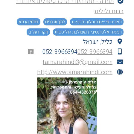
תמרה - תמרהינדי מרכז טיפולים איורוודי
ברוח גלילית
כאבים פיזיים ומחלות כרוניות
לחץ ועצבים
צמחי מרפא
רפואה אלטרנטיבית משולבת הוליסטית
ניקוי רעלים
כליל, ישראל
052-3966394
052-3966394
tamarahindi3@gmail.com
http://wwwtamarahindi.com