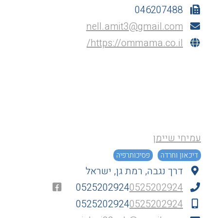
046207488
nell.amit3@gmail.com
https://ommama.co.il/
עמיחי שיימן
דיכאון וחרדה
פסיכותרפיה
דרך נגבה, רמת גן, ישראל
0525202924
0525202924
0525202924
0525202924