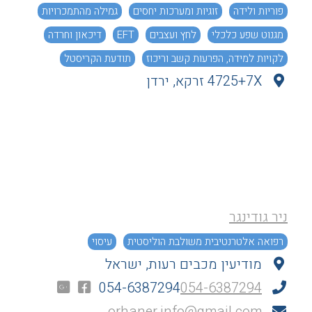
פוריות ולידה
זוגיות ומערכות יחסים
גמילה מהתמכרויות
מגנוט שפע כלכלי
לחץ ועצבים
EFT
דיכאון וחרדה
לקויות למידה, הפרעות קשב וריכוז
תודעת הקריסטל
4725+7X זרקא, ירדן
ניר גודינגר
רפואה אלטרנטיבית משולבת הוליסטית
עיסוי
מודיעין מכבים רעות, ישראל
054-6387294
054-6387294
orhaner.info@gmail.com