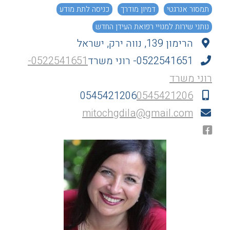
תמסור אנרגטי
דמיון מודרך
כניסה לתת מודע
נותני שירות למנויי רפואת העידן החדש
הרימון 139, נווה ירק, ישראל
0522541651- רוני משרד
0522541651-
רוני משרד
0545421206
0545421206
mitochgdila@gmail.com