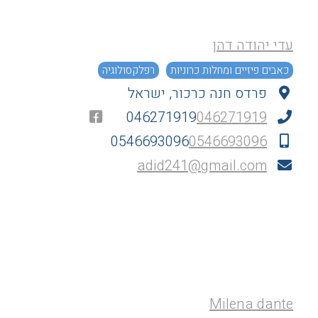
עדי יהודה דהן
כאבים פיזיים ומחלות כרוניות
רפלקסולוגיה
פרדס חנה כרכור, ישראל
046271919
046271919
0546693096
0546693096
adid241@gmail.com
Milena dante