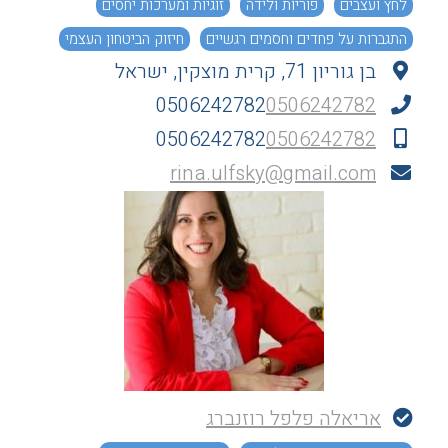
לחץ ועצבים
פוריות ולידה
זוגיות ומערכות יחסים
התגברות על פחדים וחסמים רגשיים
חיזוק הביטחון העצמי
בן גוריון 71, קרית מוצקין, ישראל
0506242782
0506242782
0506242782
0506242782
rina.ulfsky@gmail.com
אריאלה פלפל רוזנברג