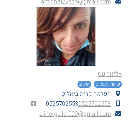
amichai22sch@gmail.com
אלינור נוס
שחזור גלגולים
הילינג
הפלמח קרית ביאליק
0525702553
0525702553
elinorgeller900@gmail.com