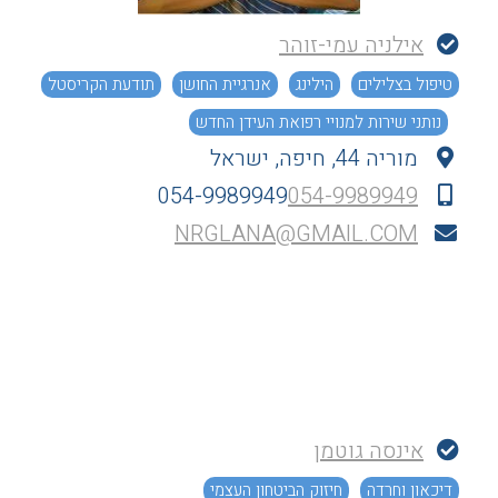
אילניה עמי-זוהר
טיפול בצלילים
הילינג
אנרגיית החושן
תודעת הקריסטל
נותני שירות למנויי רפואת העידן החדש
מוריה 44, חיפה, ישראל
054-9989949
054-9989949
NRGLANA@GMAIL.COM
אינסה גוטמן
דיכאון וחרדה
חיזוק הביטחון העצמי