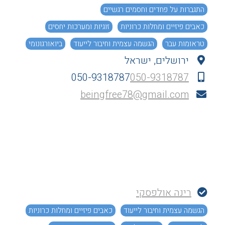
התגברות על פחדים וחסמים רגשיים
כאבים פיזיים ומחלות כרוניות
זוגיות ומערכות יחסים
טראומות עבר
הגשמה עצמית וחיבור לייעוד
ביואורגונומי
ירושלים, ישראל
אקסס בארס
כניסה לתת מודע
050-9318787
050-9318787
beingfree78@gmail.com
רינה אולפסקי
הגשמה עצמית וחיבור לייעוד
כאבים פיזיים ומחלות כרוניות