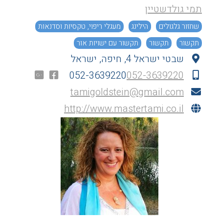
תמי גולדשטיין
שחזור גלגולים
הילינג
מעגלי ריפוי, טקסיות וסדנאות
תקשור
תקשור
תקשור עם ישויות אור
שבטי ישראל 4, חיפה, ישראל
052-3639220
052-3639220
tamigoldstein@gmail.com
http://www.mastertami.co.il