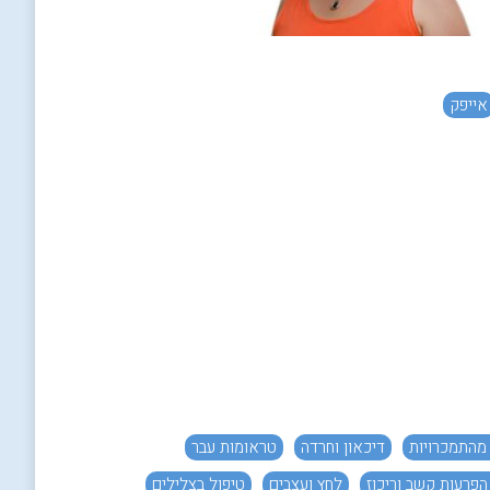
הילינג
אייפק