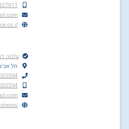
יוליה קי
דרך הציונות 46
107911
107911
ail.com
e.co.il/