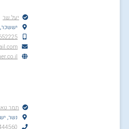
עלמה דנ
תל אביב 
633594
633594
il.com
herov/
יעל שר
יששכר, נ