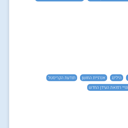
הילינג
אנרגיית החושן
תודעת הקריסטל
נויי רפואת העידן החדש