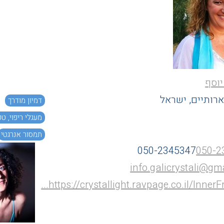
יוסף
רותיים, ישראל
דמיון מודרך
מעגלי ריפוי, ט
תמסור אנרגטי
050-2345347
050-2
info.galicrystali@gm
https://crystallight.ravpage.co.il/InnerFr