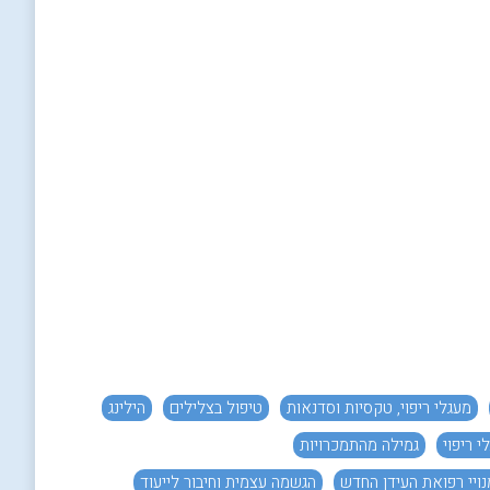
מעגלי ריפוי, טקסיות וסדנאות
טיפול בצלילים
הילינג
י ריפוי
גמילה מהתמכרויות
נויי רפואת העידן החדש
הגשמה עצמית וחיבור לייעוד