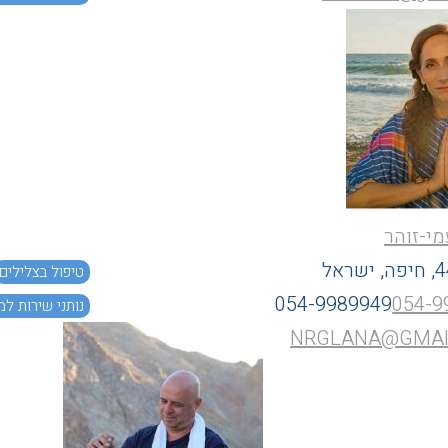
מי-זוהר
טיפול בצלילים
054-9989949
054-9
נותני שירות למ
NRGLANA@GMAI