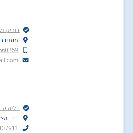
דוביק גל
מנחם בגין 28, אור יהוד
660859
il.com