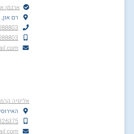
ארגמן א
רם און, 
088803
088803
il.com
אליסיה קרמר
האירוסים
326375
ail.com