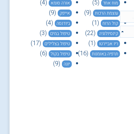
(4)
(5)
מוח אחד
אורה סומא
(9)
(9)
עוצמת הרכות
אייפק
(4)
(1)
קול הרוח
ביודנסה
(3)
(22)
קינסיולוגיה
טיפול במים
(17)
(1)
ריו אביירטו
טיפול בצלילים
(6)
(16)
תרפיה באומנות
טיפול בקול
(9)
יוגה