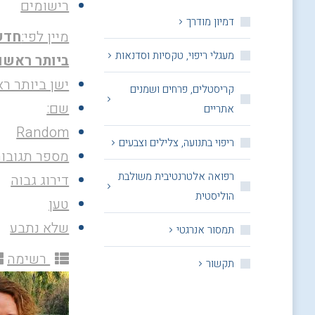
רישומים
דמיון מודרך
מיין לפי:
חדש
מעגלי ריפוי, טקסיות וסדנאות
ביותר ראשון
ישן ביותר רא
קריסטלים, פרחים ושמנים
שם:
אתריים
Random
ריפוי בתנועה, צלילים וצבעים
מספר תגובו
רפואה אלטרנטיבית משולבת
דירוג גבוה
הוליסטית
טען
שלא נתבע
תמסור אנרגטי
רשימה
תקשור