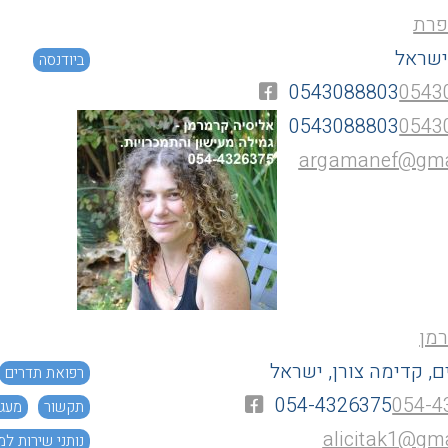
פרת
ישראל
ביודנסה
0543088803
0543
0543088803
0543
argamanef@gma
מן
, קדימה צורן, ישראל
רפואת תדרים
054-4326375
054-4
תקשור
מעגל
alicitak1@gm
נותני שירות למ