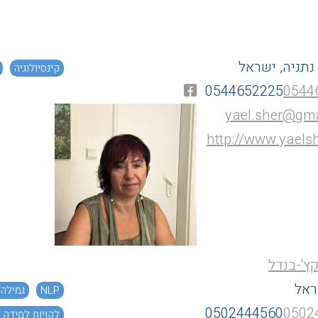
יאל מנשרוב
יפו, ישראל
עוצמת הרכות
0544633594
0544
0544633594
0544
almamenash@gma
https://www.facebook.com/MeAlmaByAlmaMenas
תניה, ישראל
קינסיולוגיה