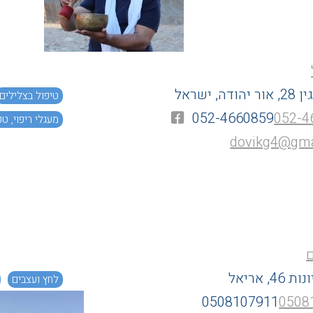
ה, ישראל
טיפול בצלילים
052-4660859
052-4
מעגלי ריפוי, ט
dovikg4@gma