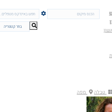
שון
ת
טבלה
מפה