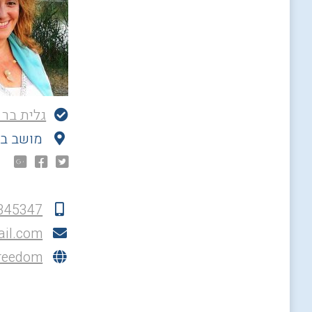
גלית בר 
מושב בא
345347
ail.com
eedom...