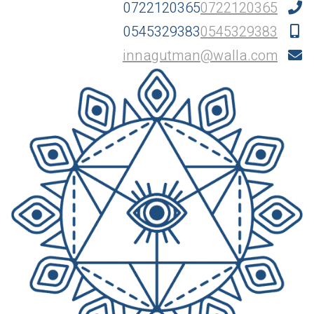
0722120365
0722120365
0545329383
0545329383
innagutman@walla.com