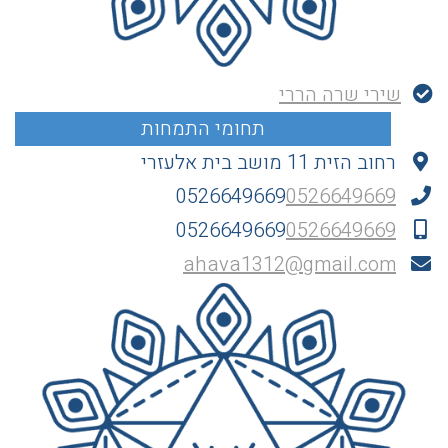
שירי שרה הררי
רחוב הזית 11 מושב בית אלעזרי
0526649669
0526649669
0526649669
0526649669
ahava1312@gmail.com