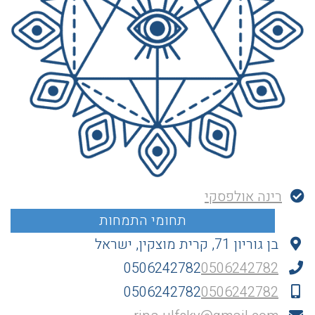
רינה אולפסקי
בן גוריון 71, קרית מוצקין, ישראל
0506242782
0506242782
0506242782
0506242782