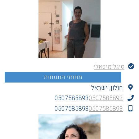
סיגל מיכאלי
חולון, ישראל
0507585893
0507585893
0507585893
0507585893