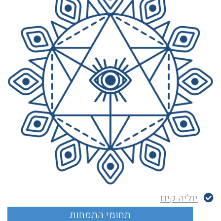
יוליה קים