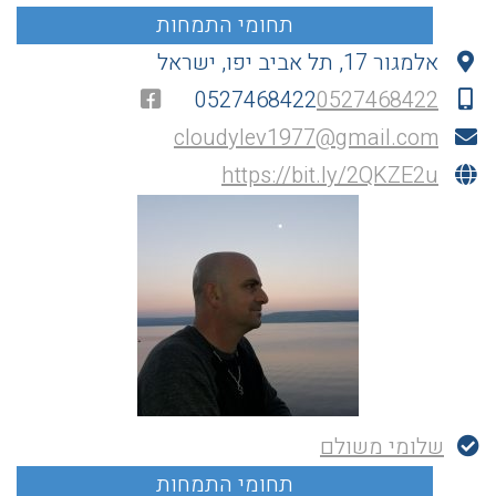
אלמגור 17, תל אביב יפו, ישראל
0527468422
0527468422
cloudylev1977@gmail.com
https://bit.ly/2QKZE2u
שלומי משולם