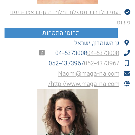
נעמי גולדברג מטפלת ומלמדת זן-שיאצו -ריפוי
פשוט
גן השומרון, ישראל
04-6373008
04-6373008
052-4373967
052-4373967
Naomi@maga-na.com
http://www.maga-na.com/