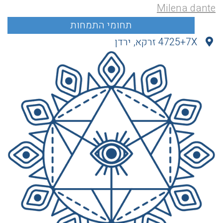
Milena dante
4725+7X זרקא, ירדן