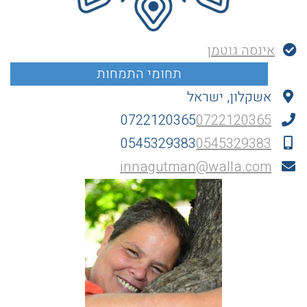
אינסה גוטמן
אשקלון, ישראל
0722120365
0722120365
0545329383
0545329383
innagutman@walla.com