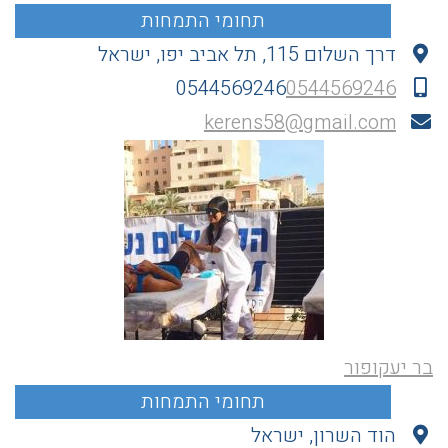
דרך השלום 115, תל אביב יפו, ישראל
0544569246
0544569246
kerens58@gmail.com
בר יעקופור
הוד השרון, ישראל