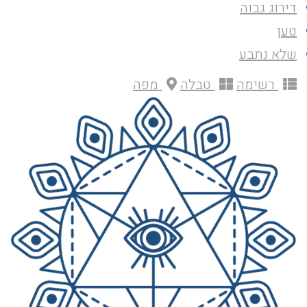
דירוג גבוה
טען
שלא נתבע
רשימה
טבלה
מפה