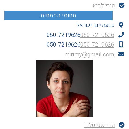
מירי לביא
גבעתיים, ישראל
050-7219626
050-7219626
050-7219626
050-7219626
mirimy@gmail.com
ולרי שטוטלנד