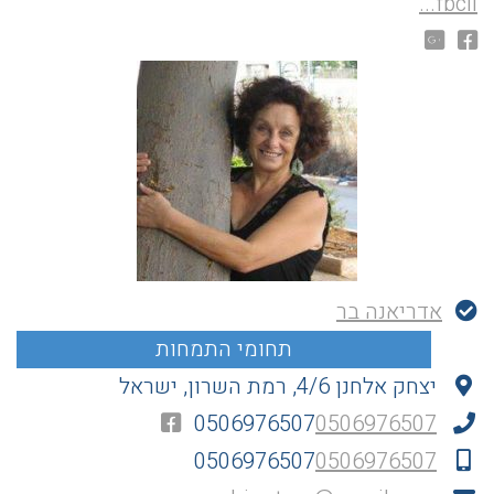
fbcli...
אדריאנה בר
יצחק אלחנן 4/6, רמת השרון, ישראל
0506976507
0506976507
0506976507
0506976507