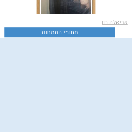
אריאלה רון
רחוב לאון בלום 2, חיפה, ישראל
054-4611335
054-4611335
16 מציג תוצאה
arielaron@hotmail.com
דמיון מודרך
מעגלי ריפוי, טקסיות וסדנאות
קריסטלים, פרחים ושמנים אתריים