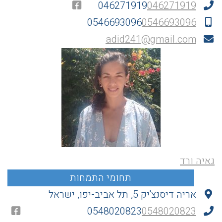
046271919
046271919
0546693096
0546693096
adid241@gmail.com
גאיה ורד
אריה דיסנצ'יק 5, תל אביב-יפו, ישראל
0548020823
0548020823