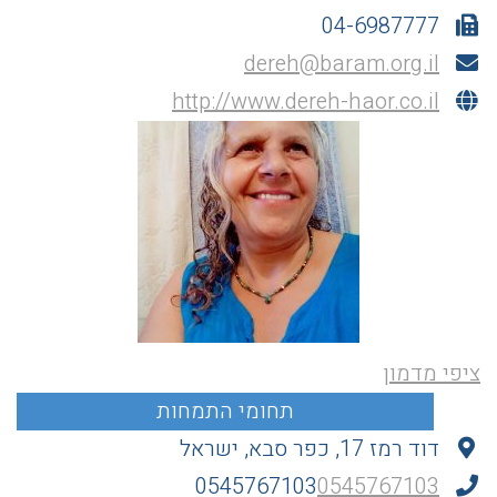
04-6987777
dereh@baram.org.il
http://www.dereh-haor.co.il
ציפי מדמון
דוד רמז 17, כפר סבא, ישראל
0545767103
0545767103