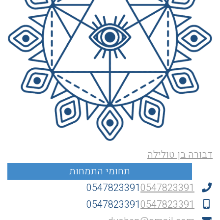
דבורה בן טולילה
0547823391
0547823391
0547823391
0547823391