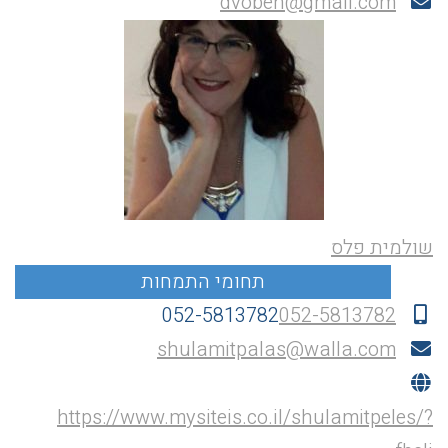
dvoben@gmail.com
שולמית פלס
052-5813782
052-5813782
shulamitpalas@walla.com
https://www.mysiteis.co.il/shulamitpeles/?