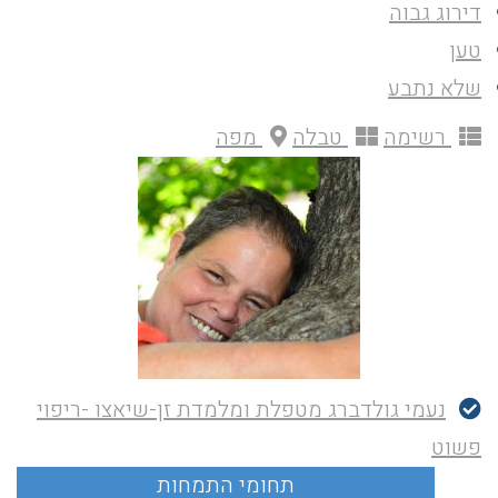
דירוג גבוה
טען
שלא נתבע
רשימה
טבלה
מפה
נעמי גולדברג מטפלת ומלמדת זן-שיאצו -ריפוי
פשוט