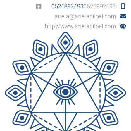
0526892693
0526892693
ariela@arielapilpel.com
http://www.arielapilpel.com