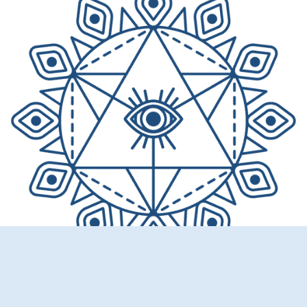
יולי ביילין