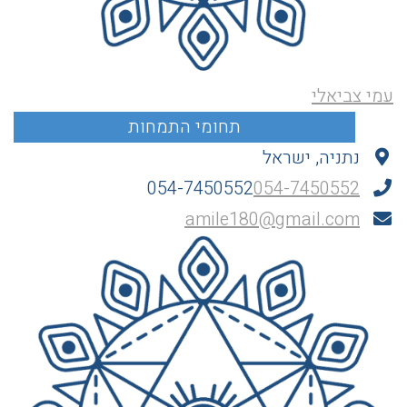
עמי צביאלי
נתניה, ישראל
054-7450552
054-7450552
amile180@gmail.com