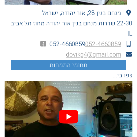
מנחם בגין 28, אור יהודה, ישראל
22-30 שדרות מנחם בגין
אור יהודה
מחוז תל אביב
IL
052-4660859
052-4660859
dovikg4@gmail.com
צפו בי...