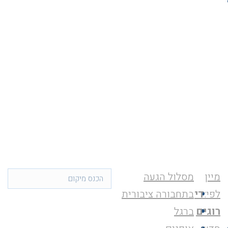
מיין
מסלול הגעה
לפי:
די
בתחבורה ציבורית
רוגים
ברגל