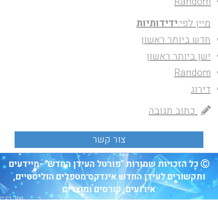
Random
מיין לפי:
ידידותיות
חדש ביותר ראשון
ישן ביותר ראשון
Random
דירוג
כתוב תגובה
Ⓒ כל הזכויות שמורות "פורטל העידן החדש" -מיידעים
ותקשורים לעידן החדש אינדקס מטפלים הוליסטיים,
אירועים, קורסים ומוצרים
אתר: דיביין