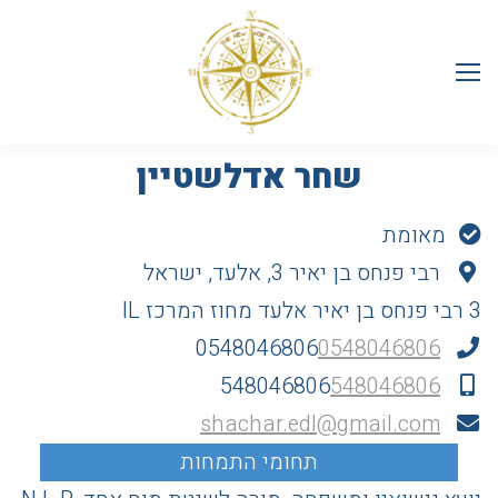
שחר אדלשטיין
מאומת
רבי פנחס בן יאיר 3, אלעד, ישראל
3 רבי פנחס בן יאיר
אלעד
מחוז המרכז
IL
0548046806
0548046806
548046806
548046806
shachar.edl@gmail.com