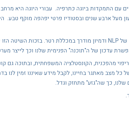
למדת קבוצות ויחידים עם התמקדות ביוגה כתרפיה. עבורי היוגה הי
ן מעל ארבע שנים ובסטודיו פרטי יפהפה מוקף טבע. הי
משנת 2005 התחלתי להתנסות וללמוד הנחייה של NLP ודמיון מודרך במכללת 
פשרת עדכון של ה"תוכנה" הפנימית שלנו וכך לייצר מע
יפוי מהפכנית, הקונסטלציה המשפחתית, ובתוכה גם קונ
ל מצב מאתגר בחיינו, לקבל מידע שאיננו זמין לנו בדרך
לנו, כך שה"גזע" מתחזק וגדל.
.