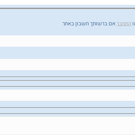
ו
התחבר
אם ברשותך חשבון באתר