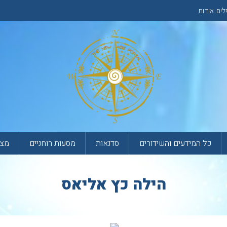
לים
אודות
כל המידעים והשידורים
סדנאות
מסעות רוחניים
מצא
הילה כץ אליאס