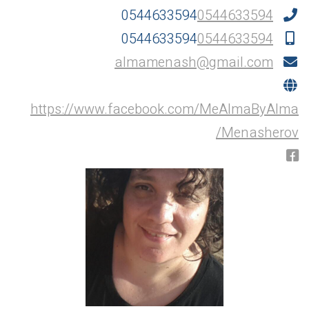
0544633594
0544633594
0544633594
0544633594
almamenash@gmail.com
https://www.facebook.com/MeAlmaByAlma
Menasherov/