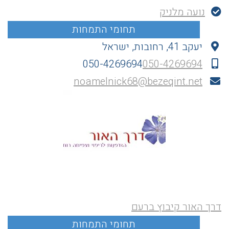
נועה מלניק
יעקב 41, רחובות, ישראל
050-4269694
050-4269694
noamelnick68@bezeqint.net
דרך האור קיבוץ ברעם