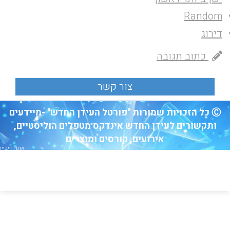
Random
דירוג
כתוב תגובה
Ⓒ כל הזכויות שמורות "פורטל העידן החדש" -מיידעים
ותקשורים לעידן החדש אינדקס מטפלים הוליסטיים,
אירועים, קורסים ומוצרים
אתר: דיביין