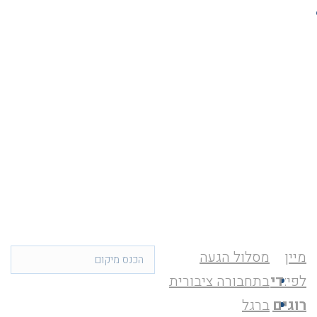
מיין
מסלול הגעה
לפי:
די
בתחבורה ציבורית
רוגים
ברגל