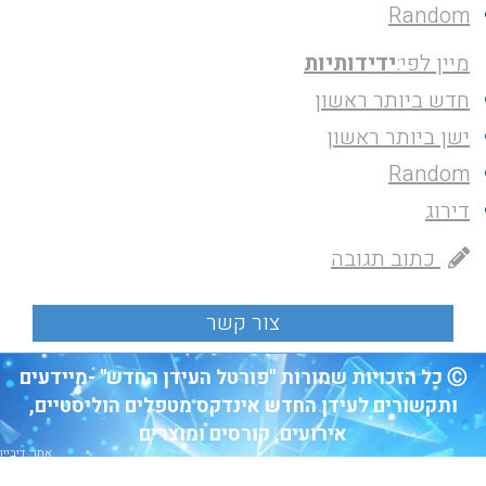
Random
מיין לפי:
ידידותיות
חדש ביותר ראשון
ישן ביותר ראשון
Random
דירוג
כתוב תגובה
Ⓒ כל הזכויות שמורות "פורטל העידן החדש" -מיידעים
ותקשורים לעידן החדש אינדקס מטפלים הוליסטיים,
אירועים, קורסים ומוצרים
אתר: דיביין