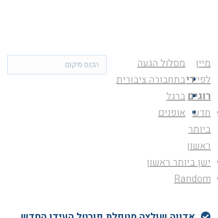
מיין
מסלול הגעה
לפי:
די
בתחבורה ציבורית
רוגים
ברגל
חדש
אופנים
ביותר
ראשון
ישן ביותר ראשון
Random
אדווה שולצה מטפלת פורטל העידן החדש