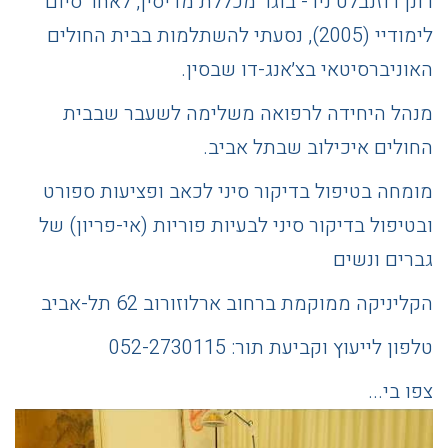
רונן רוזנבלט ניר- בוגר מכללת מדיסין, לאחר סיום
לימודיי (2005), נסעתי להשתלמות בבית החולים
האוניברסיטאי בצ׳אנג-דו שבסין.
מנהל היחידה לרפואה משלימה לשעבר שבבית
החולים איכילוב שבתל אביב.
מומחה בטיפול בדיקור סיני לכאב ופציעות ספורט
ובטיפול בדיקור סיני לבעיות פוריות (אי-פריון) של
גברים ונשים
הקליניקה ממוקמת ברחוב ארלוזורוב 62 תל-אביב
טלפון לייעוץ וקביעת תור: 052-2730115
צפו בי...