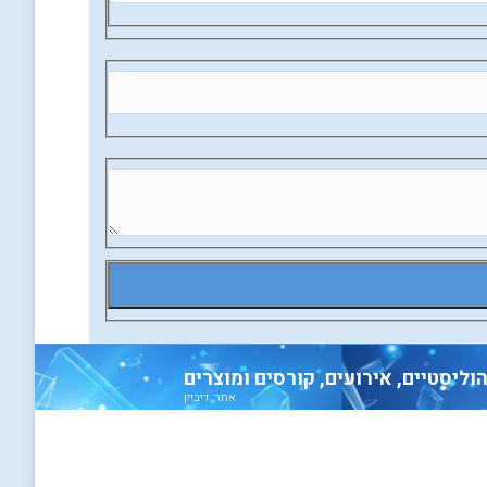
אתר: דיביין