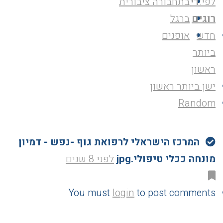
לפי:
די
בתחבורה ציבורית
רוגים
ברגל
חדש
אופנים
ביותר
ראשון
ישן ביותר ראשון
Random
המרכז הישראלי לרפואת גוף -נפש - דמיון
מונחה ככלי טיפולי.jpg
לפני 8 שנים
You must
login
to post comments