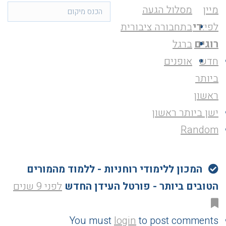
מיין
מסלול הגעה
לפי:
די
בתחבורה ציבורית
רוגים
ברגל
חדש
אופנים
ביותר
ראשון
ישן ביותר ראשון
Random
המכון ללימודי רוחניות - ללמוד מהמורים
הטובים ביותר - פורטל העידן החדש
לפני 9 שנים
You must
login
to post comments