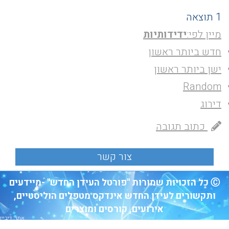
1 תוצאה
מיין לפי:
ידידותיות
חדש ביותר ראשון
ישן ביותר ראשון
Random
דירוג
כתוב תגובה
Ⓒ כל הזכויות שמורות "פורטל העידן החדש" -מיידעים
ותקשורים לעידן החדש אינדקס מטפלים הוליסטיים,
אירועים, קורסים ומוצרים
אתר: דיביין