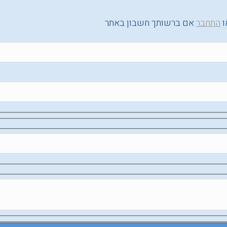
ו
התחבר
אם ברשותך חשבון באתר