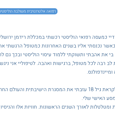
רפואה אלטרנטיבית משולבת הוליסטית
דיי כמעסה רפואי הוליסטי רכשתי במכללת רידמן ירושלים
כאשר נכנסתי אליו בשנים האחרונות כמטופל הרגשתי את
 בי את אהבתי ותשוקתי ללמוד עיסוי הוליסטי ובכך גם ל
ב רבה לכל מטופל, ברגישות ואהבה. לטיפוליי אני ניגש 
ומיינדפולנס.
כילד, גדלתי בעיר צפת בבית עם חינוך חרדי, ולקראת גיל 18 עזבתי את 
סע האישי שלי.
 ומטלטלות לאורך השנים הראשונות. חוויות אלו והניסיון