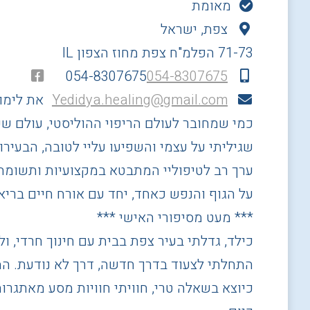
מאומת
צפת, ישראל
71-73 הפלמ"ח
צפת
מחוז הצפון
IL
054-8307675
054-8307675
Yedidya.healing@gmail.com
את לימו
כמי שמחובר לעולם הריפוי ההוליסטי, עולם ש
שגיליתי על עצמי והשפיעו עליי לטובה, הבעירו
ערך רב לטיפוליי המתבטא במקצועיות ותשומת ל
על הגוף והנפש כאחד, יחד עם אורח חיים בריא 
*** מעט מסיפורי האישי ***
התחלתי לצעוד בדרך חדשה, דרך לא נודעת. המ
כיוצא בשאלה טרי, חוויתי חוויות מסע מאתגרות