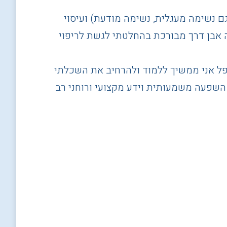
י חבר יקר המטפל בגוף-נפש בטכניקות המשלבות ריברסינג (Rebirthing, נקרא גם נשימה מעגלית, נשימה מודעת) ועיסוי
וה אבן דרך מבורכת בהחלטתי לגשת לריפוי
ל אני ממשיך ללמוד ולהרחיב את השכלתי
 השפעה משמעותית וידע מקצועי ורוחני רב