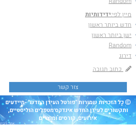
Random
מיין לפי:
ידידותיות
חדש ביותר ראשון
ישן ביותר ראשון
Random
דירוג
כתוב תגובה
Ⓒ כל הזכויות שמורות "פורטל העידן החדש" -מיידעים
ותקשורים לעידן החדש אינדקס מטפלים הוליסטיים,
אירועים, קורסים ומוצרים
אתר: דיביין