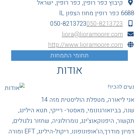
קיבוץ כפר רופין, כפר רופין, ישראל
6688
כפר רופין
מחוז הצפון
IL
050-8213723
050-8213723
liora@lioramoore.com
http://www.lioramoore.com
אודות
נעים להכיר!
אני ליאורה, מטפלת הוליסטית מזה 14
שנה, בביואורגונומי, מאסטר- רייקי, תטא הילינג,
תקשור, היפנוקאוצ'ינג, נומרולוגיה, שחזור גלגולים,
דמיון מודרך,הו'אופונופונו, ריקול-הילינג, EFT ומורה