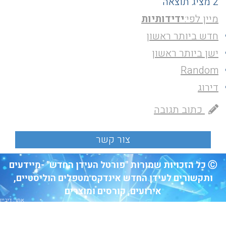
2 מציג תוצאה
מיין לפי:
ידידותיות
חדש ביותר ראשון
ישן ביותר ראשון
Random
דירוג
כתוב תגובה
Ⓒ כל הזכויות שמורות "פורטל העידן החדש" -מיידעים
ותקשורים לעידן החדש אינדקס מטפלים הוליסטיים,
אירועים, קורסים ומוצרים
אתר: דיביין