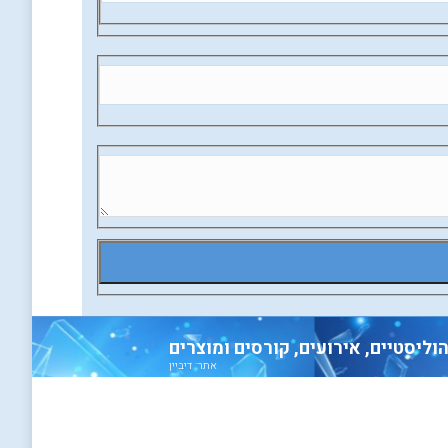
אתר: דיביין