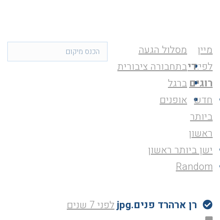
מיין
מסלול הגעה
לפי:
די
בתחבורה ציבורית
רוגים
ברגל
חדש
אופנים
ביותר
ראשון
ישן ביותר ראשון
Random
רן ארהרד פנים.jpg
לפני 7 שנים