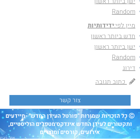
ישן ביותר ראשון
Random
מיין לפי:
ידידותיות
חדש ביותר ראשון
ישן ביותר ראשון
Random
דירוג
כתוב תגובה
Ⓒ כל הזכויות שמורות "פורטל העידן החדש" -מיידעים
ותקשורים לעידן החדש אינדקס מטפלים הוליסטיים,
אירועים, קורסים ומוצרים
אתר: דיביין