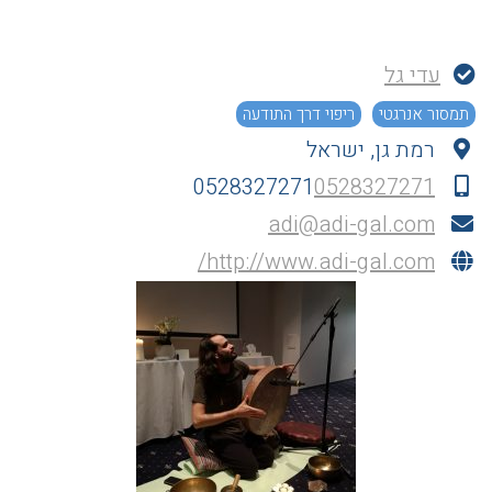
עדי גל
תמסור אנרגטי
ריפוי דרך התודעה
רמת גן, ישראל
0528327271
0528327271
adi@adi-gal.com
http://www.adi-gal.com/