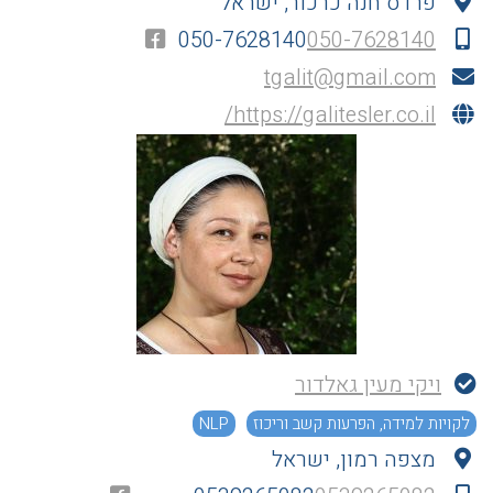
פרדס חנה כרכור, ישראל
050-7628140
050-7628140
tgalit@gmail.com
https://galitesler.co.il/
ויקי מעין גאלדור
לקויות למידה, הפרעות קשב וריכוז
NLP
מצפה רמון, ישראל