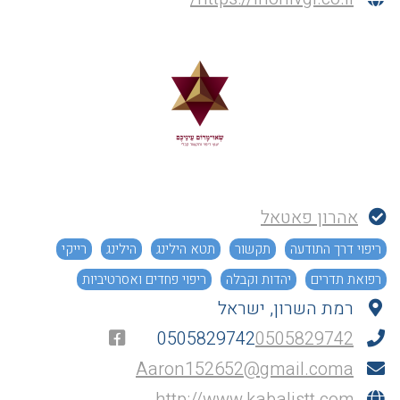
אהרון פאטאל
ריפוי דרך התודעה
תקשור
תטא הילינג
הילינג
רייקי
רפואת תדרים
יהדות וקבלה
ריפוי פחדים ואסרטיביות
רמת השרון, ישראל
0505829742
0505829742
Aaron152652@gmail.coma
http://www.kabalistt.com