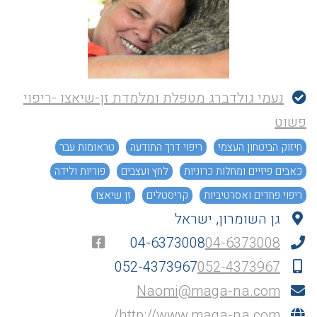
נעמי גולדברג מטפלת ומלמדת זן-שיאצו -ריפוי
פשוט
חיזוק הביטחון העצמי
ריפוי דרך התודעה
טראומות עבר
כאבים פיזיים ומחלות כרוניות
לחץ ועצבים
פוריות ולידה
ריפוי פחדים ואסרטיביות
קריסטלים
זן שיאצו
גן השומרון, ישראל
זן שיאצו - ריפוי פשוט
מרכזי לימוד
04-6373008
04-6373008
052-4373967
052-4373967
Naomi@maga-na.com
http://www.maga-na.com/