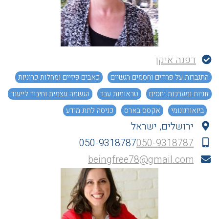
דפנה איקן
התגברות על פחדים וחסמים רגשיים
כאבים פיזיים ומחלות כרוניות
זוגיות ומערכות יחסים
טראומות עבר
הגשמה עצמית וחיבור לייעוד
ביואורגונומי
אקסס בארס
כניסה לתת מודע
ירושלים, ישראל
050-9318787
050-9318787
beingfree78@gmail.com