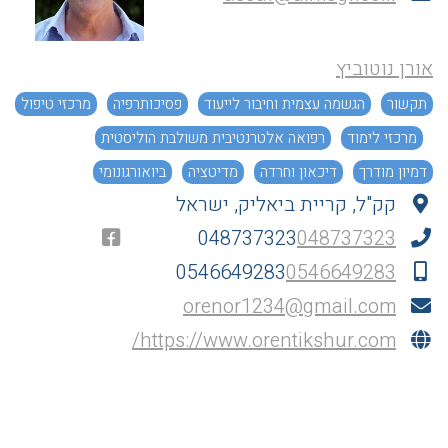
אורן נוטוביץ
תקשור
הגשמה עצמית וחיבור לייעוד
פסיכותרפיה
מרכזי טיפול
מרכזי לימוד
רפואה אלטרנטיבית משולבת הוליסטית
דמיון מודרך
דיכאון וחרדה
מדיטציה
ביואורגונומי
קק"ל, קריית ביאליק, ישראל
048737323
048737323
0546649283
0546649283
orenor1234@gmail.com
https://www.orentikshur.com/