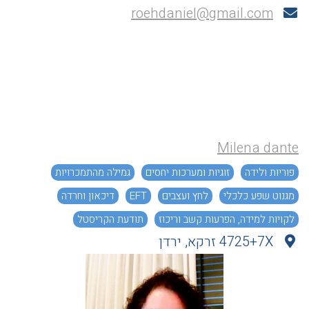
roehdaniel@gmail.com
Milena dante
פוריות ולידה
זוגיות ומערכות יחסים
גמילה מהתמכרויות
מגנוט שפע כלכלי
לחץ ועצבים
EFT
דיכאון וחרדה
לקויות למידה, הפרעות קשב וריכוז
תודעת הקריסטל
4725+7X זרקא, ירדן