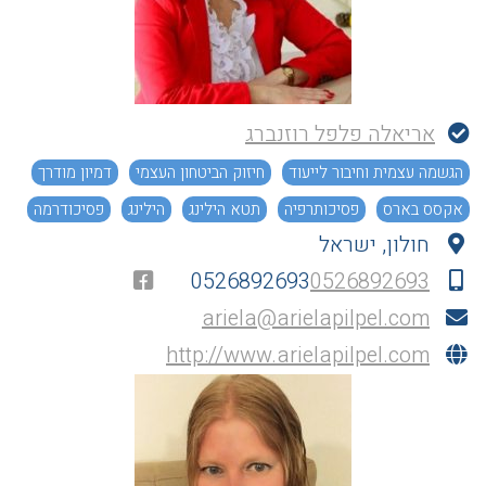
אריאלה פלפל רוזנברג
הגשמה עצמית וחיבור לייעוד
חיזוק הביטחון העצמי
דמיון מודרך
אקסס בארס
פסיכותרפיה
תטא הילינג
הילינג
פסיכודרמה
חולון, ישראל
0526892693
0526892693
ariela@arielapilpel.com
http://www.arielapilpel.com