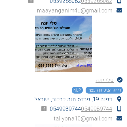
0539265082
0539265082
maayanganim4u@gmail.com
טלי יונה
חיזוק הביטחון העצמי
NLP
דפנה 19, פרדס חנה כרכור, ישראל
0549989744
0549989744
taliyona10@gmail.com