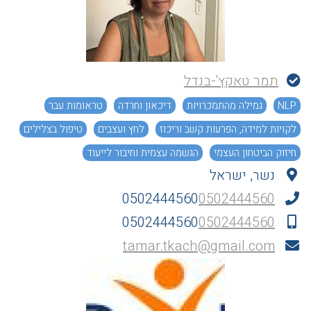
תמר טאקץ'-בנדל
NLP
גמילה מהתמכרויות
דיכאון וחרדה
טראומות עבר
לקויות למידה, הפרעות קשב וריכוז
לחץ ועצבים
טיפול בצלילים
חיזוק הביטחון העצמי
הגשמה עצמית וחיבור לייעוד
נשר, ישראל
0502444560
0502444560
0502444560
0502444560
tamar.tkach@gmail.com