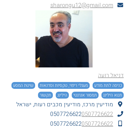
sharongu12@gmail.com
דניאל רועה
כניסה לתת מודע
מעגלי ריפוי, טקסיות וסדנאות
שיטת המסע
תטא הילינג
תמסור אנרגטי
הילינג
תקשור
מודיעין מרכז, מודיעין מכבים רעות, ישראל
0507726622
0507726622
0507726622
0507726622