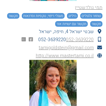
תמי גולדשטיין
שחזור גלגולים
הילינג
מעגלי ריפוי, טקסיות וסדנאות
תקשור
תקשור
תקשור עם ישויות אור
שבטי ישראל 4, חיפה, ישראל
052-3639220
052-3639220
tamigoldstein@gmail.com
http://www.mastertami.co.il