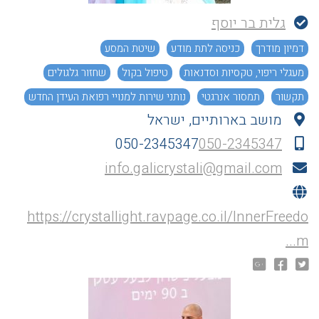
גלית בר יוסף
דמיון מודרך
כניסה לתת מודע
שיטת המסע
מעגלי ריפוי, טקסיות וסדנאות
טיפול בקול
שחזור גלגולים
תקשור
תמסור אנרגטי
נותני שירות למנויי רפואת העידן החדש
מושב בארותיים, ישראל
050-2345347
050-2345347
info.galicrystali@gmail.com
https://crystallight.ravpage.co.il/InnerFreedo
m...