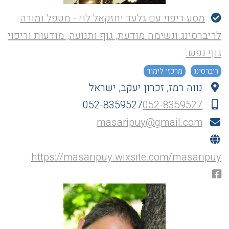
מסע ריפוי עם גלעד יחזקאל לוי - מטפל ומורה
לריברסינג ונשימה מודעת, גוף ותנועה, מודעות וריפוי
גוף נפש.
ריברסינג
מרכזי לימוד
נווה רמז, זכרון יעקב, ישראל
052-8359527
052-8359527
masaripuy@gmail.com
https://masaripuy.wixsite.com/masaripuy