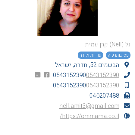
נל (Nell) קרן עמית
פסיכותרפיה
פוריות ולידה
הבשמים 52, חדרה, ישראל
0543152390
0543152390
0543152390
0543152390
046207488
nell.amit3@gmail.com
https://ommama.co.il/