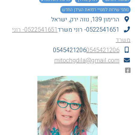
נותני שירות למנויי רפואת העידן החדש
הרימון 139, נווה ירק, ישראל
0522541651- רוני משרד
0522541651- רוני
משרד
0545421206
0545421206
mitochgdila@gmail.com