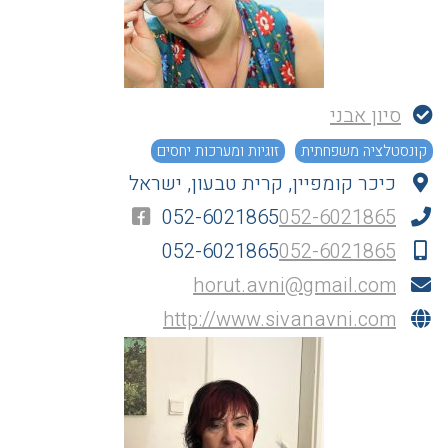
סיון אבני
קונסטלציה משפחתית
זוגיות ומערכות יחסים
כיכר קומפיין, קרית טבעון, ישראל
052-6021865
052-6021865
052-6021865
052-6021865
horut.avni@gmail.com
http://www.sivanavni.com