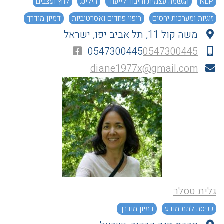
NLP
הגשמה עצמית וחיבור לייעוד
הילינג
לחץ ועצבים
זוגיות ומערכות יחסים
ריפוי פחדים ואסרטיביות
דמיון מודרך
משה קול 11, תל אביב יפו, ישראל
0547300445
0547300445
diane1977x@gmail.com
גלית טסלר
כניסה לתת מודע
דמיון מודרך