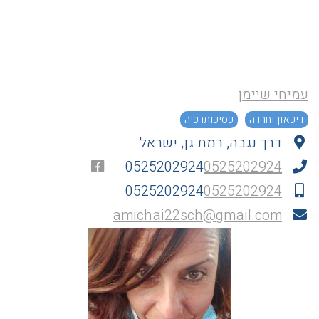
עמיחי שיימן
דיכאון וחרדה
פסיכותרפיה
דרך נגבה, רמת גן, ישראל
0525202924
0525202924
0525202924
0525202924
amichai22sch@gmail.com