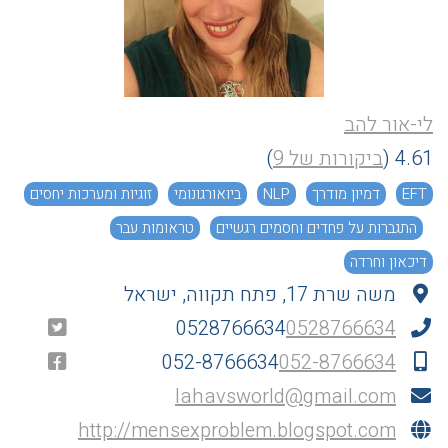
לי-אור להב
4.61
(
ביקורות של 9
)
EFT
דמיון מודרך
NLP
ביואורגונומי
זוגיות ומערכות יחסים
התגברות על פחדים וחסמים רגשיים
טראומות עבר
דיכאון וחרדה
משה שרת 17, פתח תקווה, ישראל
0528766634
0528766634
052-8766634
052-8766634
lahavsworld@gmail.com
http://mensexproblem.blogspot.com