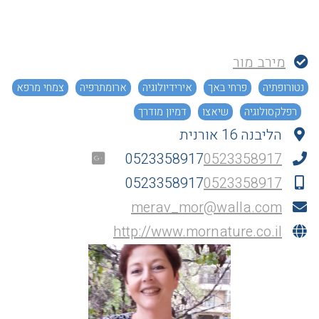
מירב מור
נטורופתיה
פרחי באך
אירידיולוגיה
ארומתרפיה
צמחי מרפא
רפלקסולוגיה
שיאצו
דמיון מודרך
הליבנה 16 אורנית
0523358917
0523358917
0523358917
0523358917
merav_mor@walla.com
http://www.mornature.co.il