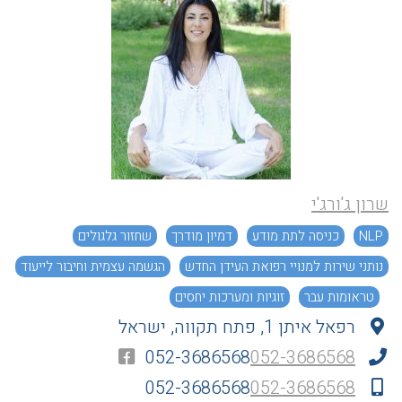
שרון ג'ורג'י
NLP
כניסה לתת מודע
דמיון מודרך
שחזור גלגולים
נותני שירות למנויי רפואת העידן החדש
הגשמה עצמית וחיבור לייעוד
טראומות עבר
זוגיות ומערכות יחסים
רפאל איתן 1, פתח תקווה, ישראל
התגברות על פחדים וחסמים רגשיים
052-3686568
052-3686568
052-3686568
052-3686568