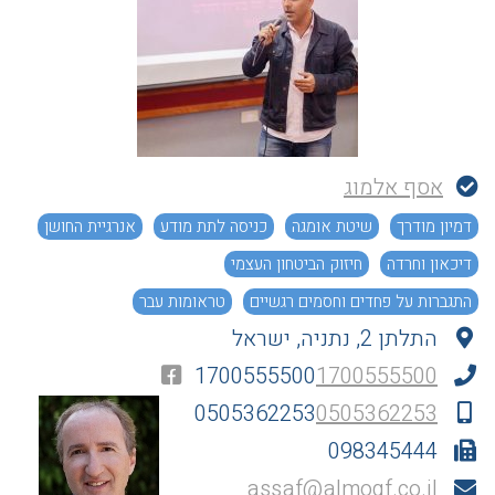
אסף אלמוג
דמיון מודרך
שיטת אומגה
כניסה לתת מודע
אנרגיית החושן
דיכאון וחרדה
חיזוק הביטחון העצמי
התגברות על פחדים וחסמים רגשיים
טראומות עבר
התלתן 2, נתניה, ישראל
זוגיות ומערכות יחסים
נותני שירות למנויי רפואת העידן החדש
1700555500
1700555500
0505362253
0505362253
098345444
assaf@almogf.co.il