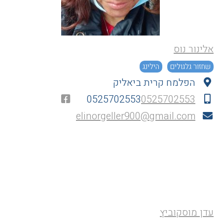
אלינור נוס
שחזור גלגולים
הילינג
הפלמח קרית ביאליק
0525702553
0525702553
elinorgeller900@gmail.com
עדן מוסקוביץ