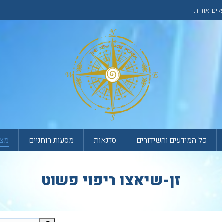
לים
אודות
כל המידעים והשידורים
סדנאות
מסעות רוחניים
מצא
זן-שיאצו ריפוי פשוט