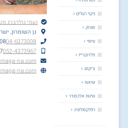
נטורופתיה
ניקוי רעלים
נעמי גולדברג מט
סוג'וק
גן השומרון, ישר
008
04-6373008
עיסוי
7
052-4373967
פלדנקרייז
maga-na.com
צ'יקונג
.maga-na.com/
שיאצו
שיטת אלכסנדר
רפלקסולוגיה