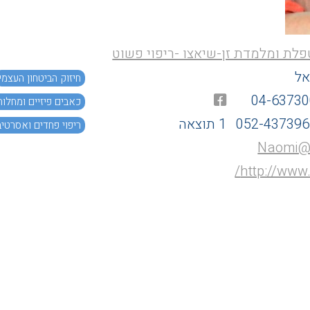
פלת ומלמדת זן-שיאצו -ריפוי פשוט
אל
חיזוק הביטחון העצמי
04-6373
כאבים פיזיים ומחלות
052-437396
1 תוצאה
ריפוי פחדים ואסרטיב
Naomi@
מרכזי לימוד
http://www