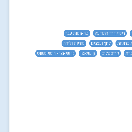
ריפוי דרך התודעה
טראומות עבר
 כרוניות
לחץ ועצבים
פוריות ולידה
יות
קריסטלים
זן שיאצו
זן שיאצו - ריפוי פשוט