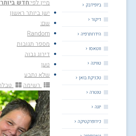
מיין לפי:
חדש ביותר 
ביופידבק
ישן ביותר ראשון
דיקור
שם:
Random
הידרותרפיה
מספר תגובות
ווטאסו
דירוג גבוה
טווינה
טען
שלא נתבע
טכניקת בואן
רשימה
טבלה
טנטרה
יוגה
כירופרקטיקה