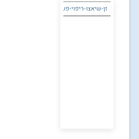
זן-שיאצו-ריפוי-פשוט