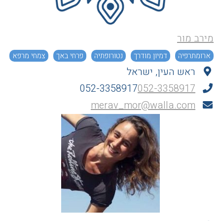
מירב מור
ארומתרפיה
דמיון מודרך
נטורופתיה
פרחי באך
צמחי מרפא
ראש העין, ישראל
052-3358917
052-3358917
merav_mor@walla.com