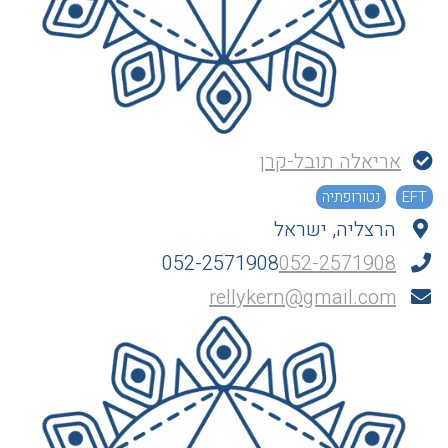
אריאלה תובל-קרן
EFT
נטורופתיה
הרצליה, ישראל
052-2571908
052-2571908
rellykern@gmail.com