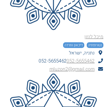
מיכל לוזון
נטורופתיה
דיכאון וחרדה
נתניה, ישראל
052-5655462
052-5655462
mluzon2@gmail.com