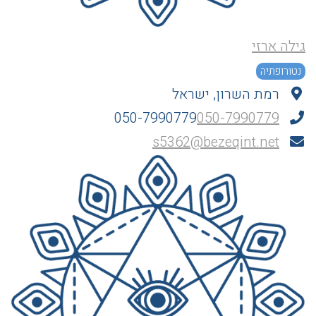
גילה ארזי
נטורופתיה
רמת השרון, ישראל
050-7990779
050-7990779
s5362@bezeqint.net