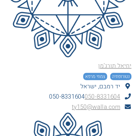
יחיאל תורג'מן
נטורופתיה
צמחי מרפא
יד רמבם, ישראל
050-8331604
050-8331604
ty150@walla.com