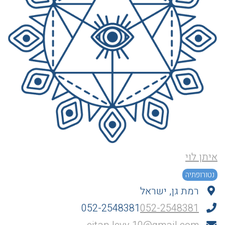
איתן לוי
נטורופתיה
רמת גן, ישראל
052-2548381
052-2548381