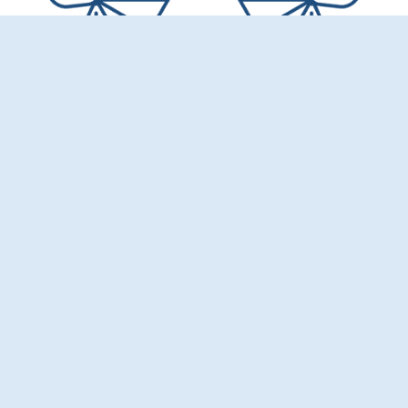
רחל סיוקן
ארומתרפיה
נטורופתיה
פרחי באך
קיבוץ גזית, ישראל
050-8575182
050-8575182
17 מציג תוצאה
raquigazit@gmail.com