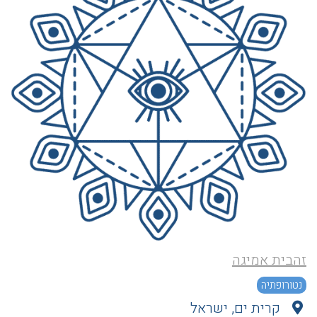
זהבית אמיגה
נטורופתיה
קרית ים, ישראל