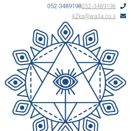
052-3489198
052-3489198
k2ks@walla.co.il