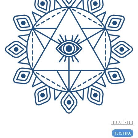
רחל ששון
נטורופתיה