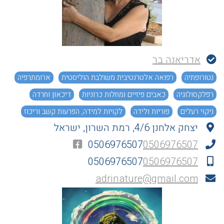
אדריאנה בר
נטורופתיה
רפואה אלטרנטיבית משולבת הוליסטית
ארומתרפיה
רפלקסולוגיה
כאבים פיזיים ומחלות כרוניות
דיכאון וחרדה
ניקוי רעלים
פוריות ולידה
לקויות למידה, הפרעות קשב וריכוז
יצחק אלחנן 4/6, רמת השרון, ישראל
0506976507
0506976507
0506976507
0506976507
adrinature@gmail.com