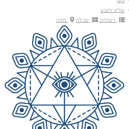
טען
שלא נתבע
רשימה
טבלה
מפה