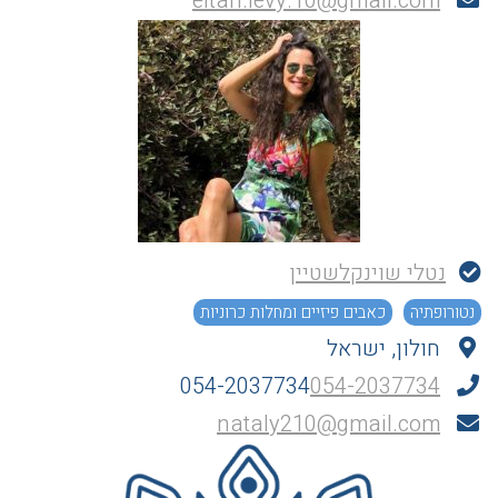
eitan.levy.10@gmail.com
נטלי שוינקלשטיין
נטורופתיה
כאבים פיזיים ומחלות כרוניות
חולון, ישראל
054-2037734
054-2037734
nataly210@gmail.com