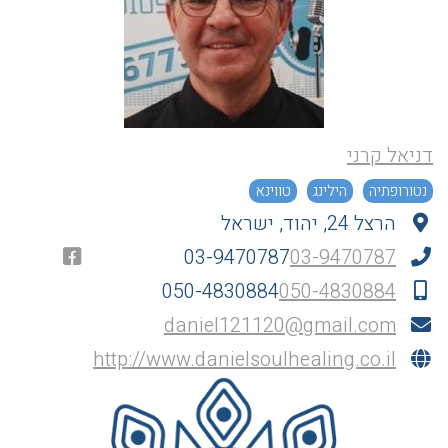
דניאל קרני
נטורופתיה
הילינג
טווינא
הרצל 24, יהוד, ישראל
03-9470787
03-9470787
050-4830884
050-4830884
daniel121120@gmail.com
http://www.danielsoulhealing.co.il