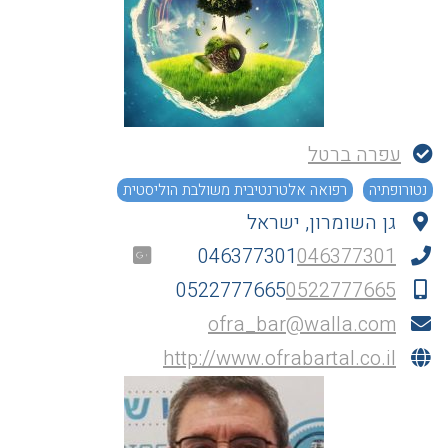
עפרה ברטל
נטורופתיה
רפואה אלטרנטיבית משולבת הוליסטית
גן השומרון, ישראל
046377301
046377301
0522777665
0522777665
ofra_bar@walla.com
http://www.ofrabartal.co.il