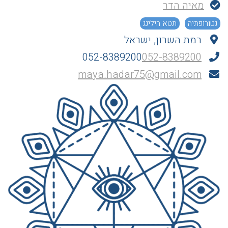
מאיה הדר
נטורופתיה
תטא הילינג
רמת השרון, ישראל
052-8389200
052-8389200
maya.hadar75@gmail.com