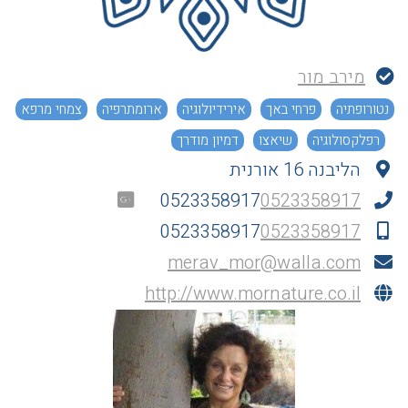
מירב מור
נטורופתיה
פרחי באך
אירידיולוגיה
ארומתרפיה
צמחי מרפא
רפלקסולוגיה
שיאצו
דמיון מודרך
הליבנה 16 אורנית
0523358917
0523358917
0523358917
0523358917
merav_mor@walla.com
http://www.mornature.co.il