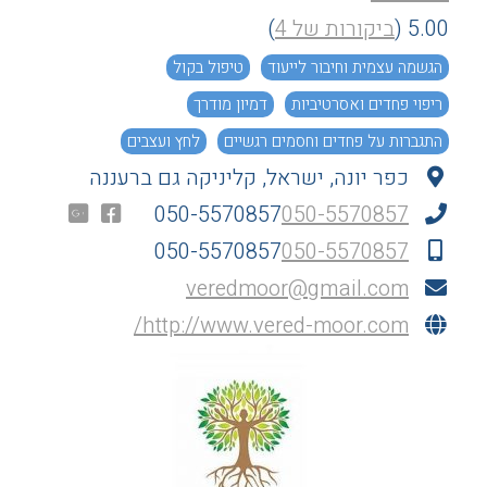
5.00
(
ביקורות של 4
)
הגשמה עצמית וחיבור לייעוד
טיפול בקול
ריפוי פחדים ואסרטיביות
דמיון מודרך
התגברות על פחדים וחסמים רגשיים
לחץ ועצבים
כפר יונה, ישראל, קליניקה גם ברעננה
מעגלי ריפוי
חיזוק הביטחון העצמי
050-5570857
050-5570857
050-5570857
050-5570857
veredmoor@gmail.com
http://www.vered-moor.com/