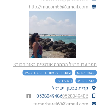
http://
macom55@gmail.com
תמר עדן הראל התמרה אנרגטית באור הבורא
תמסור אנרגטי
התגברות על פחדים וחסמים רגשיים
רפואת תדרים
מעגלי ריפוי
קרית טבעון, ישראל
0528049486
0528049486
tamarharel68@gmail.com