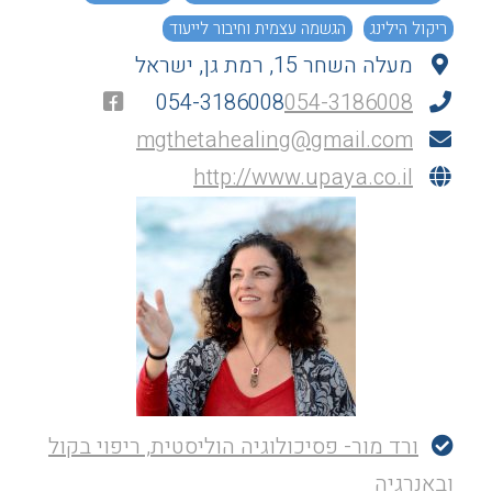
ריקול הילינג
הגשמה עצמית וחיבור לייעוד
מעלה השחר 15, רמת גן, ישראל
התגברות על פחדים וחסמים רגשיים
054-3186008
054-3186008
כאבים פיזיים ומחלות כרוניות
טראומות עבר
mgthetahealing@gmail.com
זוגיות ומערכות יחסים
ריפוי דרך התודעה
http://www.upaya.co.il
ורד מור- פסיכולוגיה הוליסטית, ריפוי בקול
ובאנרגיה