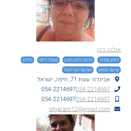
אולגה דהן
דמיון מודרך
כניסה לתת מודע
מעגלי ריפוי
הילינג
שיטת המסע
תודעת הקריסטל
אביגדור עשת 71, חיפה, ישראל
054-2214697
054-2214697
054-2214697
054-2214697
olgaram12@gmail.com