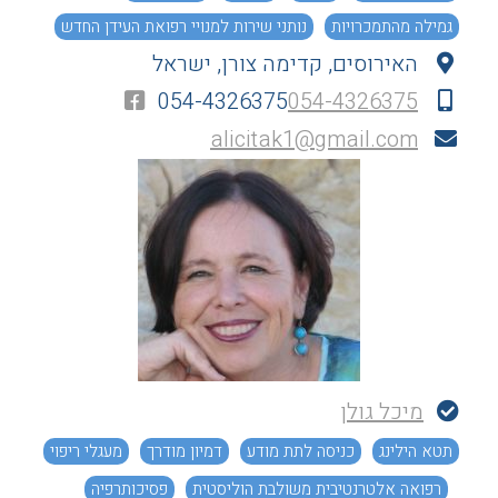
גמילה מהתמכרויות
נותני שירות למנויי רפואת העידן החדש
האירוסים, קדימה צורן, ישראל
הגשמה עצמית וחיבור לייעוד
054-4326375
054-4326375
alicitak1@gmail.com
מיכל גולן
תטא הילינג
כניסה לתת מודע
דמיון מודרך
מעגלי ריפוי
רפואה אלטרנטיבית משולבת הוליסטית
פסיכותרפיה