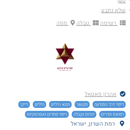
טען
שלא נתבע
רשימה
טבלה
מפה
אהרון פאטאל
ריפוי דרך התודעה
תקשור
תטא הילינג
הילינג
רייקי
רפואת תדרים
יהדות וקבלה
ריפוי פחדים ואסרטיביות
רמת השרון, ישראל