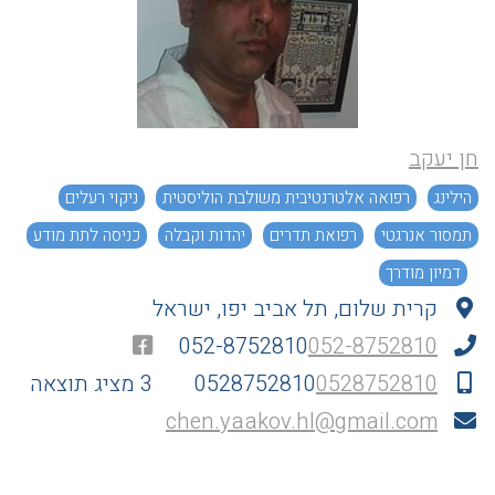
חן יעקב
הילינג
רפואה אלטרנטיבית משולבת הוליסטית
ניקוי רעלים
תמסור אנרגטי
רפואת תדרים
יהדות וקבלה
כניסה לתת מודע
דמיון מודרך
קרית שלום, תל אביב יפו, ישראל
052-8752810
052-8752810
0528752810
0528752810
3 מציג תוצאה
chen.yaakov.hl@gmail.com