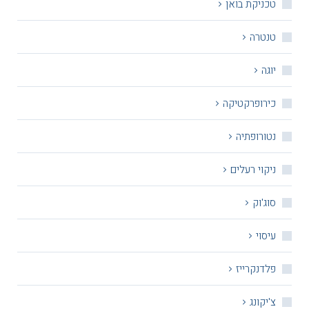
טכניקת בואן
טנטרה
יוגה
כירופרקטיקה
נטורופתיה
ניקוי רעלים
סוג'וק
עיסוי
פלדנקרייז
צ'יקונג