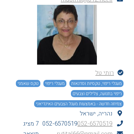
רותי טל
מעגלי ריפוי, טקסיות וסדנאות
מעגלי ריפוי
טקס שאמני
ריפוי בתנועה, צלילים וצבעים
צמיחה חדשה - באמצעות מעגל הצבעים האינדיאני
נהריה, ישראל
052-6570519
052-6570519
7 מציג
rutital66@gmail.com
תוצאה