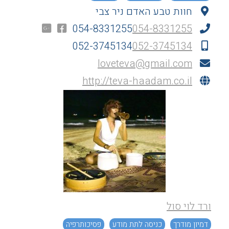
חוות טבע האדם ניר צבי
054-8331255
054-8331255
052-3745134
052-3745134
loveteva@gmail.com
http://teva-haadam.co.il
ורד לוי סול
דמיון מודרך
כניסה לתת מודע
פסיכותרפיה