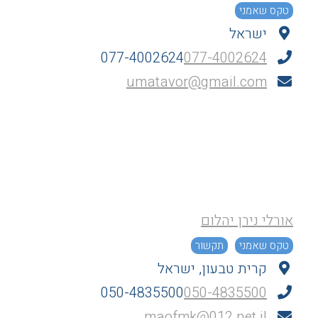
טקס שאמני
ישראל
077-4002624
077-4002624
umatavor@gmail.com
אורלי נירן יהלום
טקס שאמני
תקשור
קרית טבעון, ישראל
050-4835500
050-4835500
maofmk@012.net.il