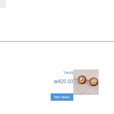
פנואל
₪
420.00
הוספה לסל