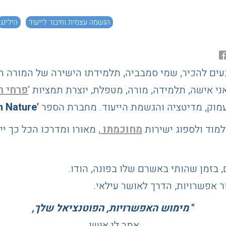
הגשמה עצמית וחיבור לייעוד
הילינג
עים להכיר, שמי סמבביה, תלמידתו הישירה של המורה הר
ני אישה, תלמידה, מורה, מטפלת, יוצרת תמציות '
פרחי ה
מוק, מדיטציה והגשמת הייעוד. מחברת הספר
'Communion with Nature'
מחוכמתו
, מאורו ומדרכו הכל כך י
אפשרויות, הדרך לאושר עילאי.
"
מימוש האפשרויות, הפוטנציאל שלך,
אמר לי אושו,