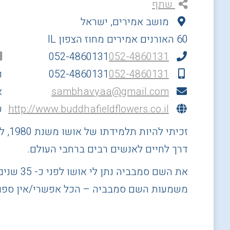
שתף
מושב אמירים, ישראל
60 האורנים
אמירים
מחוז הצפון
IL
052-4860131
052-4860131
052-4860131
052-4860131
נ
sambhavyaa@gmail.com
א
http://www.buddhafieldflowers.co.il
ע
זכיתי להיות תלמידתו של אושו משנת 1980, ללמוד ולספוג ישירות
דרך לחיים לאנשים רבים ברחבי העולם.
את השם סמבביה נתן לי אושו לפני כ- 35 שנים, בזמן שהותי באשרם שלו בפונה, הודו.
משמעות השם סמבביה – הכל אפשרי/אין ספור 