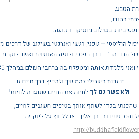
רת הטבע,
רתי בהודו,
ופסיביות,
בשילוב מוסיקה ותנועה
.
פול הוליסטי
–
גופני, רגשי ואנרגטי בשילוב של דרכים מג
של הבודהה' – דרך הפסיכולוגיה האנושית ואשר לוקחת א
למדת אותה ומטפלת בה ברחבי העולם במהלך 35 השנים האחרונות.
זו זכות בשבילי להמשיך ולהפיץ דרך חיים זו,
ולאפשר גם לך
לחיות את החיים שנועדת לחיות!
שהכנתי בכדי לשתף אותך בטיפים חשובים לחיים,
 והסרטונים בדרך אליך…
או ללחוץ על לינק זה
http://buddhafieldflow