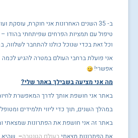
ב- 35 השנים האחרונות אני חוקרת, עוסקת 
טיפול עם תמציות הפרחים שפיתחתי בהודו – Buddhafield flower EssencesTm – "פרחי הבודהה – פרחי התודעה"
וכל זאת בכדי שנוכל כולנו להתחבר לשלווה, בר
אני פועלת ברחבי העולם במטרה להגיע לכמה ש
אפשרי!
מה אני מציעה בשבילך באתר שלי?
באתר אני חושפת אותך לדרך המאפשרת לחיות 
במהלך השנים, תוך כדי ליווי תלמידים ומטופלי
באתר זה אני חושפת את הפתרונות שמצאתי ומ
את הפתרונות מצאתי
בעולם הטנטרה
–
שהיא