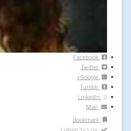
Facebook
Twitter
Google+
Tumblr
LinkedIn
Mail
Bookmark
אני בעל Listing