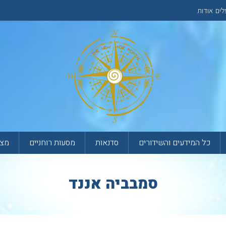
לים
אודות
כל המידעים והשידורים
סדנאות
מסעות רוחניים
מצא
סמבביה אננד