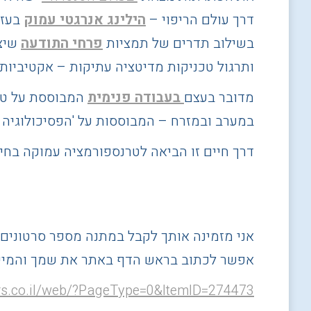
דרך עולם הריפוי –
הילינג אנרגטי עמוק
בעז
בשילוב תדרים
של תמציות
פרחי התודעה
שיצ
ותרגול טכניקות מדיטציה עתיקות – אקטיביות 
מדובר בעצם
בעבודה פנימית
המבוססת על טי
במערב ובמזרח – המבוססות על 'הפסיכולוגיה 
דרך חיים זו הביאה לטרנספורמציה עמוקה בחיי ואני מ
אני מזמינה אותך לקבל
במתנה
מספר סרטונים 
אפשר לכתוב בראש הדף באתר את שמך והמייל
ers.co.il/web/?PageType=0&ItemID=274473